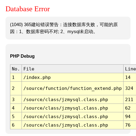
Database Error
(1040) 365建站错误警告：连接数据库失败，可能的原
因：1、数据库密码不对; 2、mysql未启动。
PHP Debug
No.
File
Line
1
/index.php
14
2
/source/function/function_extend.php
324
3
/source/class/jzmysql.class.php
211
4
/source/class/jzmysql.class.php
62
5
/source/class/jzmysql.class.php
94
6
/source/class/jzmysql.class.php
76