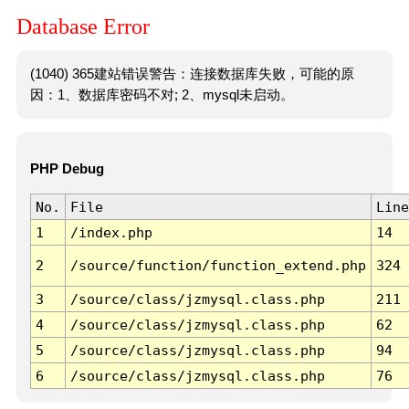
Database Error
(1040) 365建站错误警告：连接数据库失败，可能的原
因：1、数据库密码不对; 2、mysql未启动。
PHP Debug
No.
File
Line
1
/index.php
14
2
/source/function/function_extend.php
324
3
/source/class/jzmysql.class.php
211
4
/source/class/jzmysql.class.php
62
5
/source/class/jzmysql.class.php
94
6
/source/class/jzmysql.class.php
76