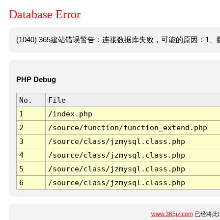
Database Error
(1040) 365建站错误警告：连接数据库失败，可能的原因：1、数
PHP Debug
No.
File
1
/index.php
2
/source/function/function_extend.php
3
/source/class/jzmysql.class.php
4
/source/class/jzmysql.class.php
5
/source/class/jzmysql.class.php
6
/source/class/jzmysql.class.php
www.365jz.com
已经将此