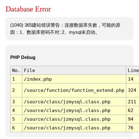
Database Error
(1040) 365建站错误警告：连接数据库失败，可能的原
因：1、数据库密码不对; 2、mysql未启动。
PHP Debug
No.
File
Line
1
/index.php
14
2
/source/function/function_extend.php
324
3
/source/class/jzmysql.class.php
211
4
/source/class/jzmysql.class.php
62
5
/source/class/jzmysql.class.php
94
6
/source/class/jzmysql.class.php
76