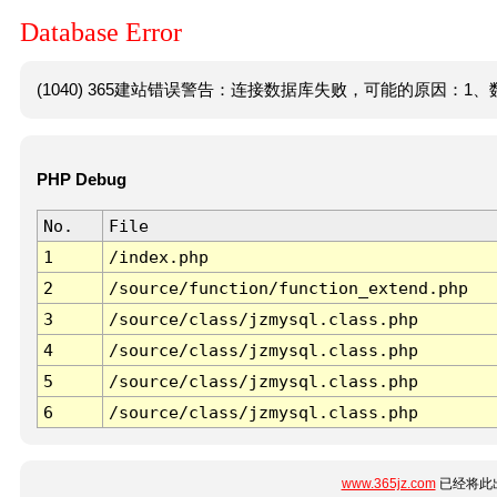
Database Error
(1040) 365建站错误警告：连接数据库失败，可能的原因：1、数
PHP Debug
No.
File
1
/index.php
2
/source/function/function_extend.php
3
/source/class/jzmysql.class.php
4
/source/class/jzmysql.class.php
5
/source/class/jzmysql.class.php
6
/source/class/jzmysql.class.php
www.365jz.com
已经将此