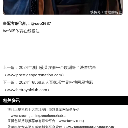
皇冠客服飞机：@seo3687
bet365体育在线投注
上一篇：
2024年澳门菠菜注册平台欧洲杯半决赛结果
（www.prestigesportsnation.com）
下一篇：
2024年6868真人百家乐世界杯博网易博彩
（www.betroyalclub.com）
相关资讯
澳门正规博彩十大网址澳门博彩集团网站是多少
（www.crowngamingzonehomehub.c
亚博色碟足球推荐单有哪些平台（www.fuvnv.com）
菠菜棋牌发布平台破解博彩平台软件（www.huangguantiyuvipplus.vip）