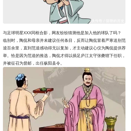
与足球明星XXX同框合影，网友纷纷猜测他是加入他的球队了吗？
临别时，陶侃和母亲并未建议任何条目，反而让陶侃冒着严寒送别范
逵百余里，直到范逵感动得无以复加，才主动建议心仪为陶侃提供荐
举。恰是因为范逵的推选，陶侃才得以插足庐江太守张夔辖下任职，
并被征召为督邮，出任枞阳县令。