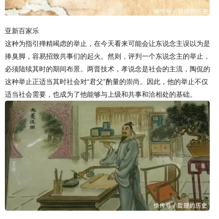
亚新百家乐
这种为指引殚精竭虑的举止，在今天看来可能会让东说念主误以为是
捧臭脚，容易招致共事们的起火。然则，评判一个东说念主的举止，
必须陆续其时的期间布景。两晋技术，孝说念是社会的主流，陶侃的
这种举止正适当其时社会对“君父”酌量的崇尚。因此，他的举止不仅
适当社会需要，也成为了他能够与上级和共事和洽相处的基础。