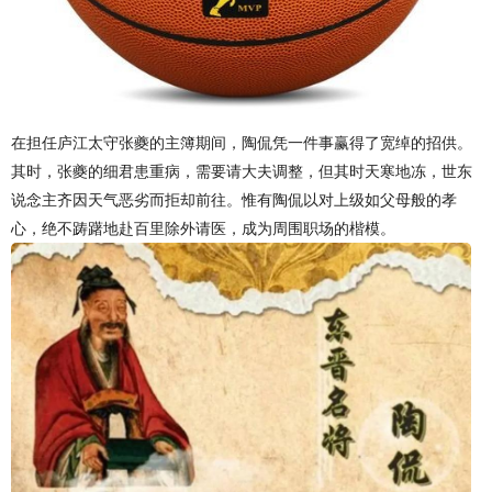
在担任庐江太守张夔的主簿期间，陶侃凭一件事赢得了宽绰的招供。
其时，张夔的细君患重病，需要请大夫调整，但其时天寒地冻，世东
说念主齐因天气恶劣而拒却前往。惟有陶侃以对上级如父母般的孝
心，绝不踌躇地赴百里除外请医，成为周围职场的楷模。