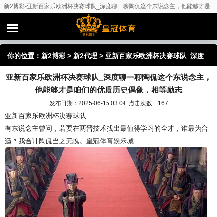
新2博彩-亚新百家乐欧洲杯决赛球队_深度聊一聊陶侃这个东说念主，他能够才是
咱们的优质历史偶像，相等励志
你的位置：
新2博彩
>
新2代理
> 亚新百家乐欧洲杯决赛球队_深度
亚新百家乐欧洲杯决赛球队_深度聊一聊陶侃这个东说念主，
聊一聊陶侃这个东说念主，他能够才是咱们的优质历史偶像，相等
他能够才是咱们的优质历史偶像，相等励志
励志
发布日期：2025-06-15 03:04 点击次数：167
亚新百家乐欧洲杯决赛球队
有东说念主曾问，若要在两晋技术找出最值得学习的全才，谁最为合
适？我合计陶侃当之无愧。
皇冠体育娱乐城