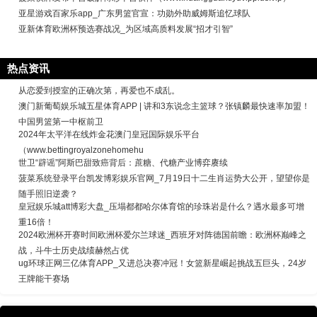
亚星游戏百家乐app_广东男篮官宣：功勋外助威姆斯追忆球队
亚新体育欧洲杯预选赛战况_为区域高质料发展“招才引智”
热点资讯
从恋爱到授室的正确次第，再爱也不成乱。
澳门新葡萄娱乐城五星体育APP | 讲和3东说念主篮球？张镇麟最快速率加盟！
中国男篮第一中枢前卫
2024年太平洋在线炸金花澳门皇冠国际娱乐平台
（www.bettingroyalzonehomehu
世卫“辟谣”阿斯巴甜致癌背后：蔗糖、代糖产业博弈赓续
菠菜系统登录平台凯发博彩娱乐官网_7月19日十二生肖运势大公开，望望你是
随手照旧逆袭？
皇冠娱乐城att博彩大盘_压塌都都哈尔体育馆的珍珠岩是什么？遇水最多可增
重16倍！
2024欧洲杯开赛时间欧洲杯爱尔兰球迷_西班牙对阵德国前瞻：欧洲杯巅峰之
战，斗牛士历史战绩赫然占优
ug环球正网三亿体育APP_又进总决赛冲冠！女篮新星崛起挑战五巨头，24岁
王牌能干赛场