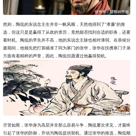
然则，陶侃的东说念主生并非一帆风顺，天然他得到了“孝廉”的推
选，但这只是是赢得了从政的资历，竟然能否找到合适的职务，还要
看时机。陶侃的早先并不高，他的东说念主脉也相对薄弱。在恭候分
拨期间，他领先把打算瞄准了同为寒门的张华，张华在扶携寒门子弟
方面有着精粹的声誉，因此，陶侃但愿通过他赢得契机。
尽管如斯，张华身为高层并非那么容易斗争，陶侃屡次求见，才最终
引起了张华的防御，开动为陶侃提供契机。通过张华的推选，陶侃顺