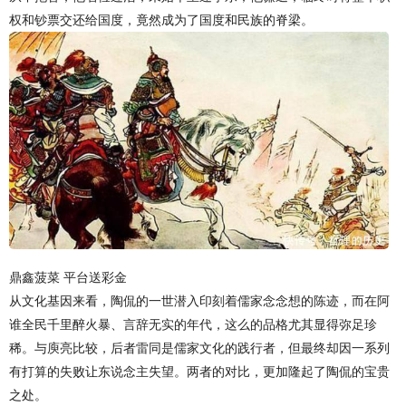
权和钞票交还给国度，竟然成为了国度和民族的脊梁。
鼎鑫菠菜 平台送彩金
从文化基因来看，陶侃的一世潜入印刻着儒家念念想的陈迹，而在阿
谁全民千里醉火暴、言辞无实的年代，这么的品格尤其显得弥足珍
稀。与庾亮比较，后者雷同是儒家文化的践行者，但最终却因一系列
有打算的失败让东说念主失望。两者的对比，更加隆起了陶侃的宝贵
之处。