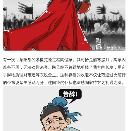
有一次，鄱阳郡的孝廉范逵过程陶侃家。其时恰是酷寒腊月，陶家因
准备不周，无法欢迎来客。陶母绝不踌躇地剪掉了我方的长发，用它
手脚物质理财范逵等东说念主。这种存眷的欢迎不仅让范逵过火随行
的仆东说念主感动万分，连同业的仆从也深感陶家待客之礼遇之深。