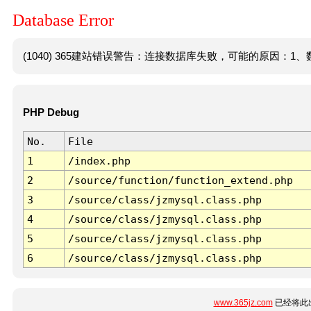
Database Error
(1040) 365建站错误警告：连接数据库失败，可能的原因：1、数
PHP Debug
No.
File
1
/index.php
2
/source/function/function_extend.php
3
/source/class/jzmysql.class.php
4
/source/class/jzmysql.class.php
5
/source/class/jzmysql.class.php
6
/source/class/jzmysql.class.php
www.365jz.com
已经将此