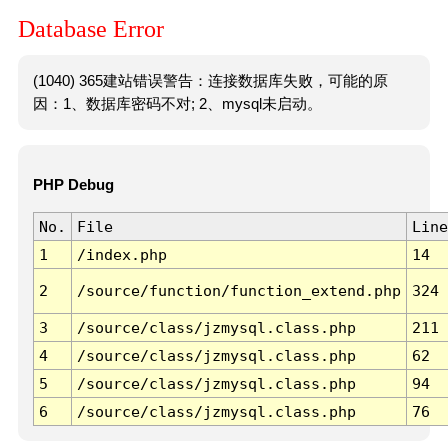
Database Error
(1040) 365建站错误警告：连接数据库失败，可能的原
因：1、数据库密码不对; 2、mysql未启动。
PHP Debug
No.
File
Line
1
/index.php
14
2
/source/function/function_extend.php
324
3
/source/class/jzmysql.class.php
211
4
/source/class/jzmysql.class.php
62
5
/source/class/jzmysql.class.php
94
6
/source/class/jzmysql.class.php
76