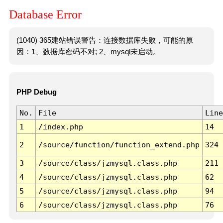
Database Error
(1040) 365建站错误警告：连接数据库失败，可能的原
因：1、数据库密码不对; 2、mysql未启动。
PHP Debug
No.
File
Line
1
/index.php
14
2
/source/function/function_extend.php
324
3
/source/class/jzmysql.class.php
211
4
/source/class/jzmysql.class.php
62
5
/source/class/jzmysql.class.php
94
6
/source/class/jzmysql.class.php
76