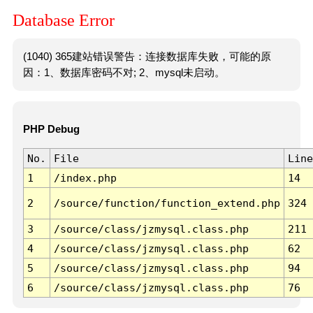
Database Error
(1040) 365建站错误警告：连接数据库失败，可能的原
因：1、数据库密码不对; 2、mysql未启动。
PHP Debug
No.
File
Line
1
/index.php
14
2
/source/function/function_extend.php
324
3
/source/class/jzmysql.class.php
211
4
/source/class/jzmysql.class.php
62
5
/source/class/jzmysql.class.php
94
6
/source/class/jzmysql.class.php
76