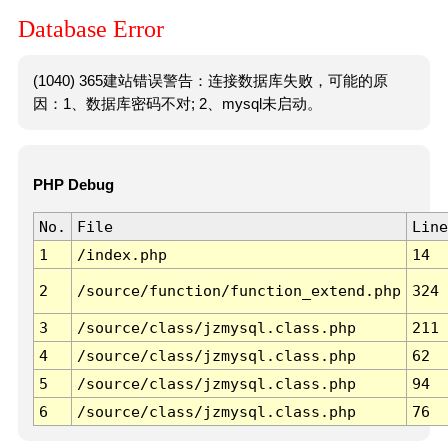
Database Error
(1040) 365建站错误警告：连接数据库失败，可能的原
因：1、数据库密码不对; 2、mysql未启动。
PHP Debug
No.
File
Line
1
/index.php
14
2
/source/function/function_extend.php
324
3
/source/class/jzmysql.class.php
211
4
/source/class/jzmysql.class.php
62
5
/source/class/jzmysql.class.php
94
6
/source/class/jzmysql.class.php
76