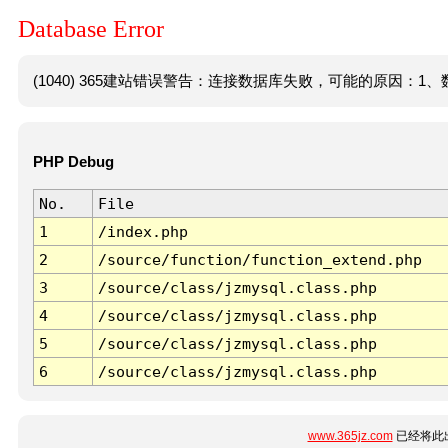
Database Error
(1040) 365建站错误警告：连接数据库失败，可能的原因：1、数
PHP Debug
No.
File
1
/index.php
2
/source/function/function_extend.php
3
/source/class/jzmysql.class.php
4
/source/class/jzmysql.class.php
5
/source/class/jzmysql.class.php
6
/source/class/jzmysql.class.php
www.365jz.com
已经将此