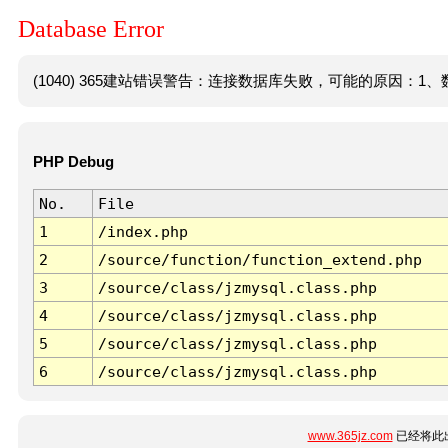
Database Error
(1040) 365建站错误警告：连接数据库失败，可能的原因：1、数
PHP Debug
No.
File
1
/index.php
2
/source/function/function_extend.php
3
/source/class/jzmysql.class.php
4
/source/class/jzmysql.class.php
5
/source/class/jzmysql.class.php
6
/source/class/jzmysql.class.php
www.365jz.com
已经将此