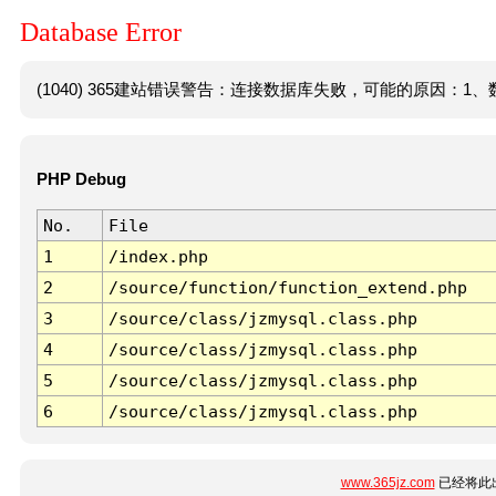
Database Error
(1040) 365建站错误警告：连接数据库失败，可能的原因：1、数
PHP Debug
No.
File
1
/index.php
2
/source/function/function_extend.php
3
/source/class/jzmysql.class.php
4
/source/class/jzmysql.class.php
5
/source/class/jzmysql.class.php
6
/source/class/jzmysql.class.php
www.365jz.com
已经将此