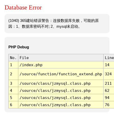
Database Error
(1040) 365建站错误警告：连接数据库失败，可能的原
因：1、数据库密码不对; 2、mysql未启动。
PHP Debug
No.
File
Line
1
/index.php
14
2
/source/function/function_extend.php
324
3
/source/class/jzmysql.class.php
211
4
/source/class/jzmysql.class.php
62
5
/source/class/jzmysql.class.php
94
6
/source/class/jzmysql.class.php
76