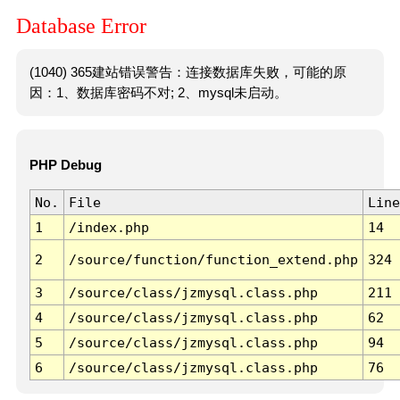
Database Error
(1040) 365建站错误警告：连接数据库失败，可能的原
因：1、数据库密码不对; 2、mysql未启动。
PHP Debug
No.
File
Line
1
/index.php
14
2
/source/function/function_extend.php
324
3
/source/class/jzmysql.class.php
211
4
/source/class/jzmysql.class.php
62
5
/source/class/jzmysql.class.php
94
6
/source/class/jzmysql.class.php
76