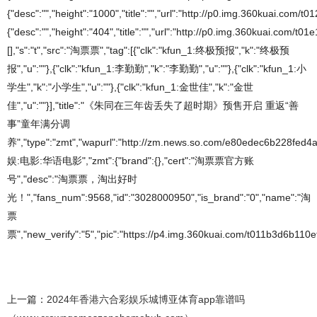
{"desc":"","height":"1000","title":"","url":"http://p0.img.360kuai.com/
{"desc":"","height":"404","title":"","url":"http://p0.img.360kuai.com
[],"s":"t","src":"淘票票","tag":[{"clk":"kfun_1:终极预报","k":"终极预
报","u":""},{"clk":"kfun_1:李勤勤","k":"李勤勤","u":""},{"clk":"kfun_1:小
学生","k":"小学生","u":""},{"clk":"kfun_1:金世佳","k":"金世
佳","u":""}],"title":"《朱同在三年齿丢失了超时期》预售开启 重返“善
事”童年满分调
养","type":"zmt","wapurl":"http://zm.news.so.com/e80edec6b228fed
娱:电影:华语电影","zmt":{"brand":{},"cert":"淘票票官方账
号","desc":"淘票票，淘出好时
光！","fans_num":9568,"id":"3028000950","is_brand":"0","name":"淘
票
票","new_verify":"5","pic":"https://p4.img.360kuai.com/t011b3d6b110ef0
上一篇：
2024年香港六合彩娱乐城博亚体育app靠谱吗