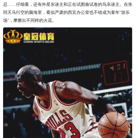
忌……仔细看，还有外星东谈主和正在试图偷试卷的鸟东谈主。在朱
同天马行空的脑海里，看似严肃的西宾办公室也不错成为童年“游乐
场”，摩擦出不同样的火花。