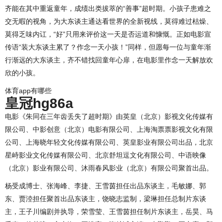
齐能在其中重返童年，成绩出类拔萃的“善事”超时期。小孩子患难之
交无暇的视角，为大东谈主通达看世界的全新视线，莫得难过枯燥、
莫得乏味内讧，“好”只用来评价这一天是否运道和慷慨。正如电影宣
传语“装大东谈主累了？作念一天小孩！”同样，但愿每一位与童年渐
行渐远的大东谈主，齐不错找回童年心扉，在电影里作念一天解放欢
欣的小孩。
体育app有哪些
皇冠hg86a
电影《朱同在三年齿丢失了超时期》由英皇（北京）影视文化传媒有
限公司、中影创意（北京）电影有限公司、上海淘票票影视文化有限
公司、上海晓年轻文化传媒有限公司、英皇影业有限公司出品，北京
星峙影业文化传媒有限公司、北京舒坦逗文化有限公司、中语映像
（北京）影业有限公司、沐雨春风影业（北京）有限公司聚首出品。
杨受成博士、张海峰、李捷、王雪茵担任出品东谈主，毛敏娜、郭
东、贾淕担任聚首出品东谈主，饶晓志监制，梁琳担任总制片东谈
主，王子川编剧并执导，荣雪莹、王雪茵担任制片东谈主，岳昊、马