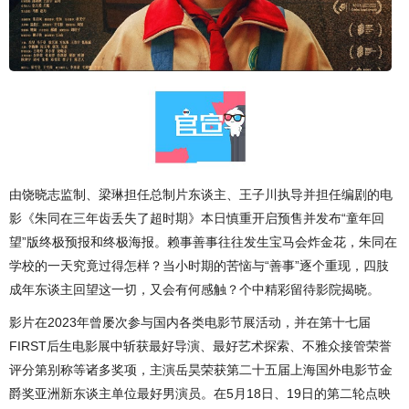
由饶晓志监制、梁琳担任总制片东谈主、王子川执导并担任编剧的电
影《朱同在三年齿丢失了超时期》本日慎重开启预售并发布“童年回
望”版终极预报和终极海报。赖事善事往往发生宝马会炸金花，朱同在
学校的一天究竟过得怎样？当小时期的苦恼与“善事”逐个重现，四肢
成年东谈主回望这一切，又会有何感触？个中精彩留待影院揭晓。
影片在2023年曾屡次参与国内各类电影节展活动，并在第十七届
FIRST后生电影展中斩获最好导演、最好艺术探索、不雅众接管荣誉
评分第别称等诸多奖项，主演岳昊荣获第二十五届上海国外电影节金
爵奖亚洲新东谈主单位最好男演员。在5月18日、19日的第二轮点映