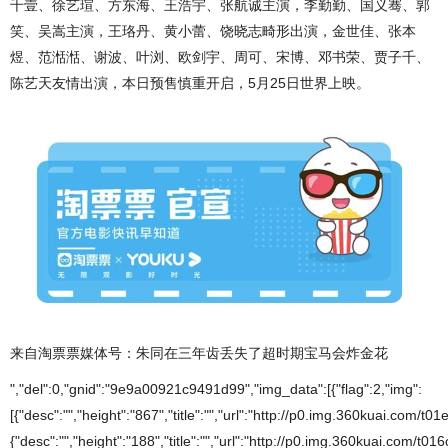
千壹、徐艺瑄、方东海、王浩宇、张航诚主演，李勤勤、国义骞、郭
笑、吴嵩主演，王珞丹、黄小蕾、饶晓志畸形出演，金世佳、张本
煜、范湉湉、谢波、叶浏、欧剑宇、周可、宋博、邓书荣、贾子千、
陈艺天友情出演，本日预售慎重开启，5月25日世界上映。
来自淘票票媒体号：朱同在三年齿丢失了超时期宝马会炸金花
","del":0,"gnid":"9e9a00921c9491d99","img_data":[{"flag":2,"img":
[{"desc":"","height":"867","title":"","url":"http://p0.img.360kuai.com/
{"desc":"","height":"188","title":"","url":"http://p0.img.360kuai.com/t0