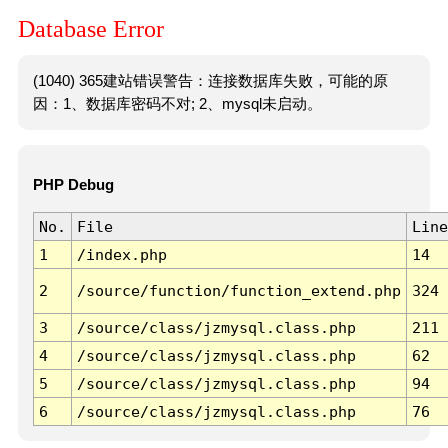
Database Error
(1040) 365建站错误警告：连接数据库失败，可能的原
因：1、数据库密码不对; 2、mysql未启动。
PHP Debug
No.
File
Line
1
/index.php
14
2
/source/function/function_extend.php
324
3
/source/class/jzmysql.class.php
211
4
/source/class/jzmysql.class.php
62
5
/source/class/jzmysql.class.php
94
6
/source/class/jzmysql.class.php
76