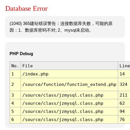
Database Error
(1040) 365建站错误警告：连接数据库失败，可能的原
因：1、数据库密码不对; 2、mysql未启动。
PHP Debug
No.
File
Line
1
/index.php
14
2
/source/function/function_extend.php
324
3
/source/class/jzmysql.class.php
211
4
/source/class/jzmysql.class.php
62
5
/source/class/jzmysql.class.php
94
6
/source/class/jzmysql.class.php
76