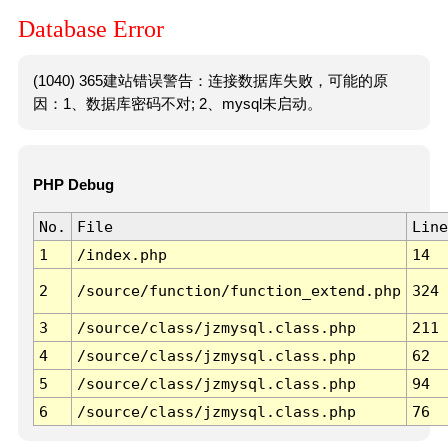
Database Error
(1040) 365建站错误警告：连接数据库失败，可能的原
因：1、数据库密码不对; 2、mysql未启动。
PHP Debug
No.
File
Line
1
/index.php
14
2
/source/function/function_extend.php
324
3
/source/class/jzmysql.class.php
211
4
/source/class/jzmysql.class.php
62
5
/source/class/jzmysql.class.php
94
6
/source/class/jzmysql.class.php
76