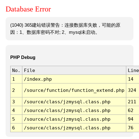
Database Error
(1040) 365建站错误警告：连接数据库失败，可能的原
因：1、数据库密码不对; 2、mysql未启动。
PHP Debug
No.
File
Line
1
/index.php
14
2
/source/function/function_extend.php
324
3
/source/class/jzmysql.class.php
211
4
/source/class/jzmysql.class.php
62
5
/source/class/jzmysql.class.php
94
6
/source/class/jzmysql.class.php
76