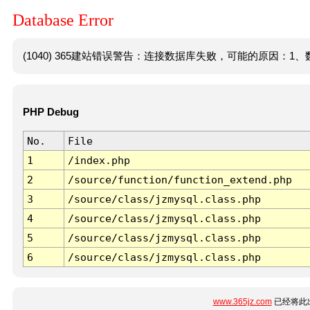
Database Error
(1040) 365建站错误警告：连接数据库失败，可能的原因：1、数
PHP Debug
No.
File
1
/index.php
2
/source/function/function_extend.php
3
/source/class/jzmysql.class.php
4
/source/class/jzmysql.class.php
5
/source/class/jzmysql.class.php
6
/source/class/jzmysql.class.php
www.365jz.com
已经将此