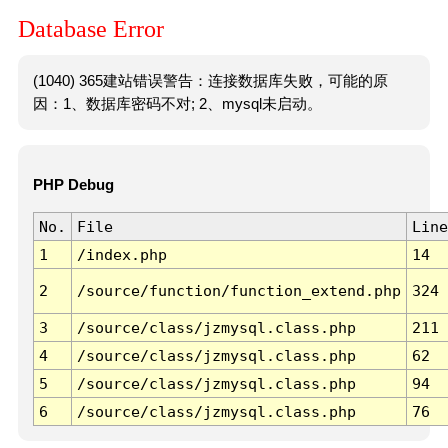
Database Error
(1040) 365建站错误警告：连接数据库失败，可能的原
因：1、数据库密码不对; 2、mysql未启动。
PHP Debug
No.
File
Line
1
/index.php
14
2
/source/function/function_extend.php
324
3
/source/class/jzmysql.class.php
211
4
/source/class/jzmysql.class.php
62
5
/source/class/jzmysql.class.php
94
6
/source/class/jzmysql.class.php
76