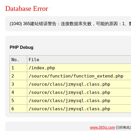
Database Error
(1040) 365建站错误警告：连接数据库失败，可能的原因：1、数
PHP Debug
No.
File
1
/index.php
2
/source/function/function_extend.php
3
/source/class/jzmysql.class.php
4
/source/class/jzmysql.class.php
5
/source/class/jzmysql.class.php
6
/source/class/jzmysql.class.php
www.365jz.com
已经将此