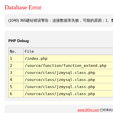
Database Error
(1040) 365建站错误警告：连接数据库失败，可能的原因：1、数
PHP Debug
No.
File
1
/index.php
2
/source/function/function_extend.php
3
/source/class/jzmysql.class.php
4
/source/class/jzmysql.class.php
5
/source/class/jzmysql.class.php
6
/source/class/jzmysql.class.php
www.365jz.com
已经将此