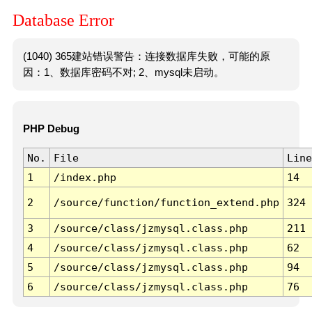
Database Error
(1040) 365建站错误警告：连接数据库失败，可能的原
因：1、数据库密码不对; 2、mysql未启动。
PHP Debug
No.
File
Line
1
/index.php
14
2
/source/function/function_extend.php
324
3
/source/class/jzmysql.class.php
211
4
/source/class/jzmysql.class.php
62
5
/source/class/jzmysql.class.php
94
6
/source/class/jzmysql.class.php
76