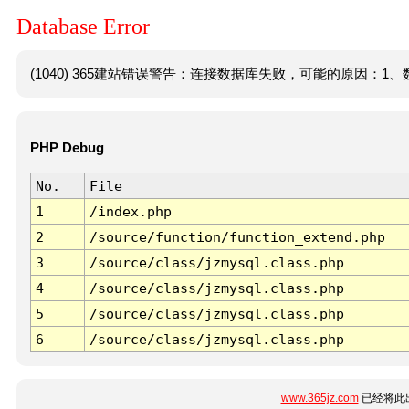
Database Error
(1040) 365建站错误警告：连接数据库失败，可能的原因：1、数
PHP Debug
No.
File
1
/index.php
2
/source/function/function_extend.php
3
/source/class/jzmysql.class.php
4
/source/class/jzmysql.class.php
5
/source/class/jzmysql.class.php
6
/source/class/jzmysql.class.php
www.365jz.com
已经将此