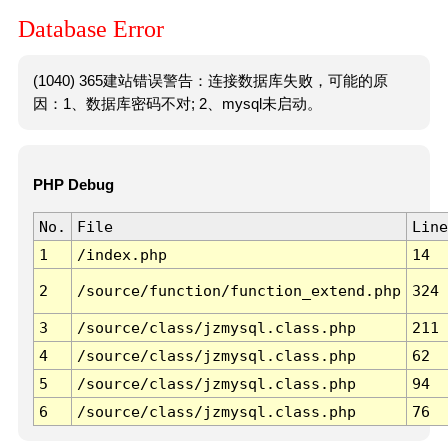
Database Error
(1040) 365建站错误警告：连接数据库失败，可能的原
因：1、数据库密码不对; 2、mysql未启动。
PHP Debug
No.
File
Line
1
/index.php
14
2
/source/function/function_extend.php
324
3
/source/class/jzmysql.class.php
211
4
/source/class/jzmysql.class.php
62
5
/source/class/jzmysql.class.php
94
6
/source/class/jzmysql.class.php
76