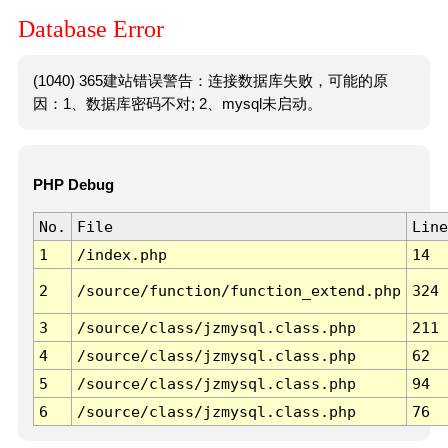
Database Error
(1040) 365建站错误警告：连接数据库失败，可能的原
因：1、数据库密码不对; 2、mysql未启动。
PHP Debug
No.
File
Line
1
/index.php
14
2
/source/function/function_extend.php
324
3
/source/class/jzmysql.class.php
211
4
/source/class/jzmysql.class.php
62
5
/source/class/jzmysql.class.php
94
6
/source/class/jzmysql.class.php
76