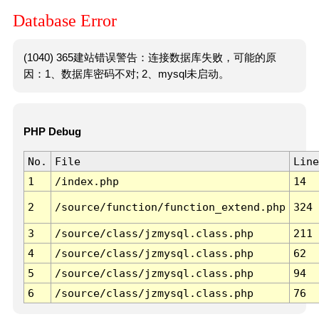
Database Error
(1040) 365建站错误警告：连接数据库失败，可能的原
因：1、数据库密码不对; 2、mysql未启动。
PHP Debug
No.
File
Line
1
/index.php
14
2
/source/function/function_extend.php
324
3
/source/class/jzmysql.class.php
211
4
/source/class/jzmysql.class.php
62
5
/source/class/jzmysql.class.php
94
6
/source/class/jzmysql.class.php
76