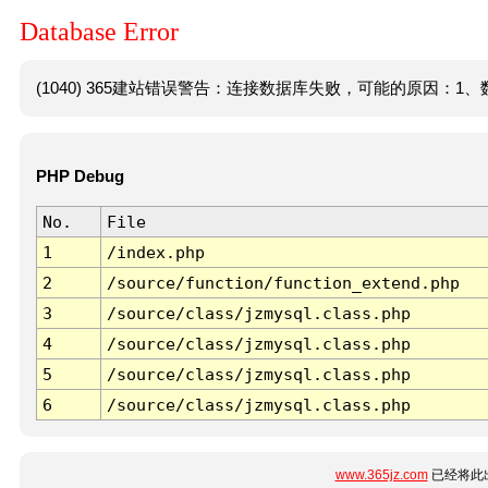
Database Error
(1040) 365建站错误警告：连接数据库失败，可能的原因：1、数
PHP Debug
No.
File
1
/index.php
2
/source/function/function_extend.php
3
/source/class/jzmysql.class.php
4
/source/class/jzmysql.class.php
5
/source/class/jzmysql.class.php
6
/source/class/jzmysql.class.php
www.365jz.com
已经将此