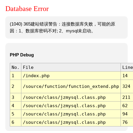
Database Error
(1040) 365建站错误警告：连接数据库失败，可能的原
因：1、数据库密码不对; 2、mysql未启动。
PHP Debug
No.
File
Line
1
/index.php
14
2
/source/function/function_extend.php
324
3
/source/class/jzmysql.class.php
211
4
/source/class/jzmysql.class.php
62
5
/source/class/jzmysql.class.php
94
6
/source/class/jzmysql.class.php
76