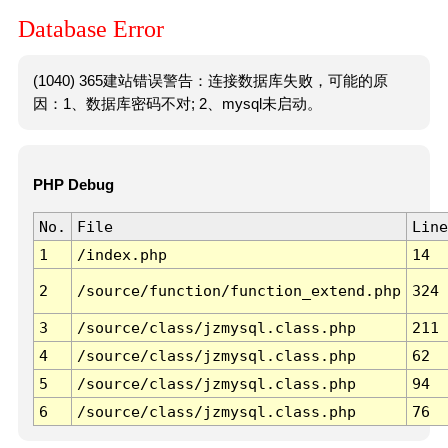
Database Error
(1040) 365建站错误警告：连接数据库失败，可能的原
因：1、数据库密码不对; 2、mysql未启动。
PHP Debug
No.
File
Line
1
/index.php
14
2
/source/function/function_extend.php
324
3
/source/class/jzmysql.class.php
211
4
/source/class/jzmysql.class.php
62
5
/source/class/jzmysql.class.php
94
6
/source/class/jzmysql.class.php
76