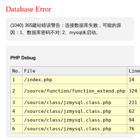
Database Error
(1040) 365建站错误警告：连接数据库失败，可能的原
因：1、数据库密码不对; 2、mysql未启动。
PHP Debug
No.
File
Line
1
/index.php
14
2
/source/function/function_extend.php
324
3
/source/class/jzmysql.class.php
211
4
/source/class/jzmysql.class.php
62
5
/source/class/jzmysql.class.php
94
6
/source/class/jzmysql.class.php
76