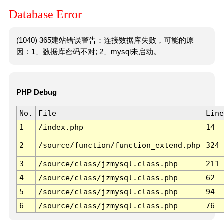
Database Error
(1040) 365建站错误警告：连接数据库失败，可能的原
因：1、数据库密码不对; 2、mysql未启动。
PHP Debug
No.
File
Line
1
/index.php
14
2
/source/function/function_extend.php
324
3
/source/class/jzmysql.class.php
211
4
/source/class/jzmysql.class.php
62
5
/source/class/jzmysql.class.php
94
6
/source/class/jzmysql.class.php
76