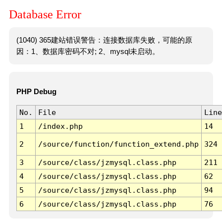
Database Error
(1040) 365建站错误警告：连接数据库失败，可能的原
因：1、数据库密码不对; 2、mysql未启动。
PHP Debug
No.
File
Line
1
/index.php
14
2
/source/function/function_extend.php
324
3
/source/class/jzmysql.class.php
211
4
/source/class/jzmysql.class.php
62
5
/source/class/jzmysql.class.php
94
6
/source/class/jzmysql.class.php
76