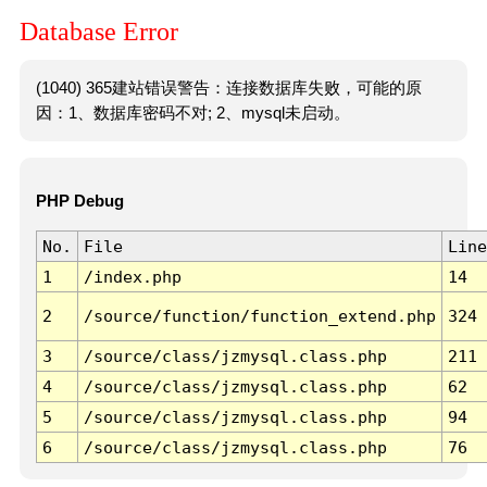
Database Error
(1040) 365建站错误警告：连接数据库失败，可能的原
因：1、数据库密码不对; 2、mysql未启动。
PHP Debug
No.
File
Line
1
/index.php
14
2
/source/function/function_extend.php
324
3
/source/class/jzmysql.class.php
211
4
/source/class/jzmysql.class.php
62
5
/source/class/jzmysql.class.php
94
6
/source/class/jzmysql.class.php
76