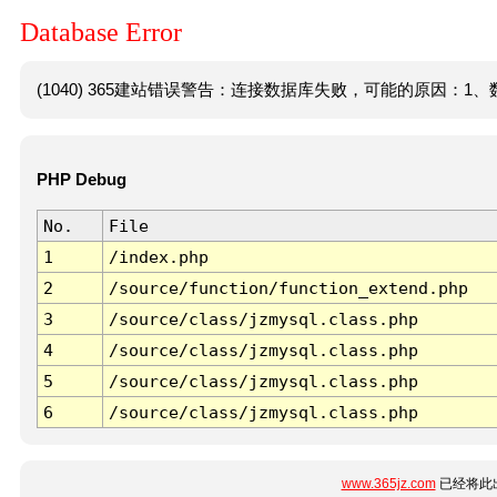
Database Error
(1040) 365建站错误警告：连接数据库失败，可能的原因：1、数
PHP Debug
No.
File
1
/index.php
2
/source/function/function_extend.php
3
/source/class/jzmysql.class.php
4
/source/class/jzmysql.class.php
5
/source/class/jzmysql.class.php
6
/source/class/jzmysql.class.php
www.365jz.com
已经将此