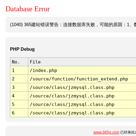
Database Error
(1040) 365建站错误警告：连接数据库失败，可能的原因：1、数
PHP Debug
No.
File
1
/index.php
2
/source/function/function_extend.php
3
/source/class/jzmysql.class.php
4
/source/class/jzmysql.class.php
5
/source/class/jzmysql.class.php
6
/source/class/jzmysql.class.php
www.365jz.com
已经将此