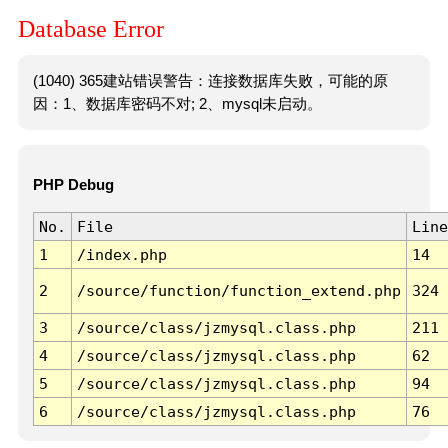
Database Error
(1040) 365建站错误警告：连接数据库失败，可能的原
因：1、数据库密码不对; 2、mysql未启动。
PHP Debug
No.
File
Line
1
/index.php
14
2
/source/function/function_extend.php
324
3
/source/class/jzmysql.class.php
211
4
/source/class/jzmysql.class.php
62
5
/source/class/jzmysql.class.php
94
6
/source/class/jzmysql.class.php
76