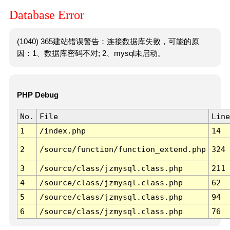
Database Error
(1040) 365建站错误警告：连接数据库失败，可能的原
因：1、数据库密码不对; 2、mysql未启动。
PHP Debug
No.
File
Line
1
/index.php
14
2
/source/function/function_extend.php
324
3
/source/class/jzmysql.class.php
211
4
/source/class/jzmysql.class.php
62
5
/source/class/jzmysql.class.php
94
6
/source/class/jzmysql.class.php
76