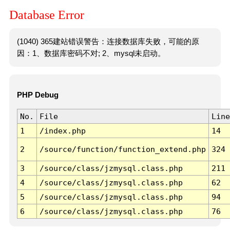
Database Error
(1040) 365建站错误警告：连接数据库失败，可能的原
因：1、数据库密码不对; 2、mysql未启动。
PHP Debug
No.
File
Line
1
/index.php
14
2
/source/function/function_extend.php
324
3
/source/class/jzmysql.class.php
211
4
/source/class/jzmysql.class.php
62
5
/source/class/jzmysql.class.php
94
6
/source/class/jzmysql.class.php
76