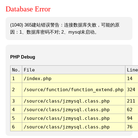
Database Error
(1040) 365建站错误警告：连接数据库失败，可能的原
因：1、数据库密码不对; 2、mysql未启动。
PHP Debug
No.
File
Line
1
/index.php
14
2
/source/function/function_extend.php
324
3
/source/class/jzmysql.class.php
211
4
/source/class/jzmysql.class.php
62
5
/source/class/jzmysql.class.php
94
6
/source/class/jzmysql.class.php
76