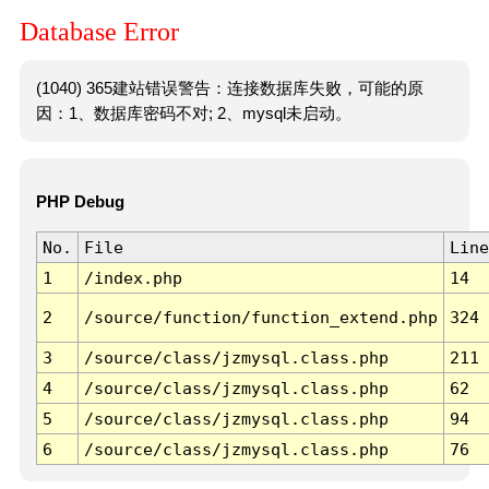
Database Error
(1040) 365建站错误警告：连接数据库失败，可能的原
因：1、数据库密码不对; 2、mysql未启动。
PHP Debug
No.
File
Line
1
/index.php
14
2
/source/function/function_extend.php
324
3
/source/class/jzmysql.class.php
211
4
/source/class/jzmysql.class.php
62
5
/source/class/jzmysql.class.php
94
6
/source/class/jzmysql.class.php
76