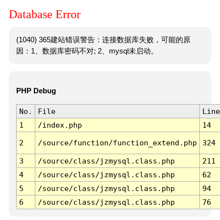
Database Error
(1040) 365建站错误警告：连接数据库失败，可能的原
因：1、数据库密码不对; 2、mysql未启动。
PHP Debug
No.
File
Line
1
/index.php
14
2
/source/function/function_extend.php
324
3
/source/class/jzmysql.class.php
211
4
/source/class/jzmysql.class.php
62
5
/source/class/jzmysql.class.php
94
6
/source/class/jzmysql.class.php
76