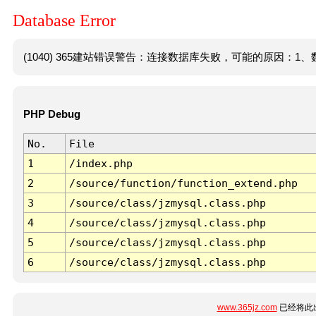
Database Error
(1040) 365建站错误警告：连接数据库失败，可能的原因：1、数
PHP Debug
No.
File
1
/index.php
2
/source/function/function_extend.php
3
/source/class/jzmysql.class.php
4
/source/class/jzmysql.class.php
5
/source/class/jzmysql.class.php
6
/source/class/jzmysql.class.php
www.365jz.com
已经将此