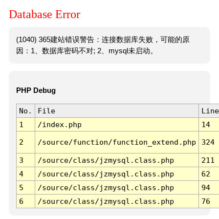
Database Error
(1040) 365建站错误警告：连接数据库失败，可能的原
因：1、数据库密码不对; 2、mysql未启动。
PHP Debug
No.
File
Line
1
/index.php
14
2
/source/function/function_extend.php
324
3
/source/class/jzmysql.class.php
211
4
/source/class/jzmysql.class.php
62
5
/source/class/jzmysql.class.php
94
6
/source/class/jzmysql.class.php
76