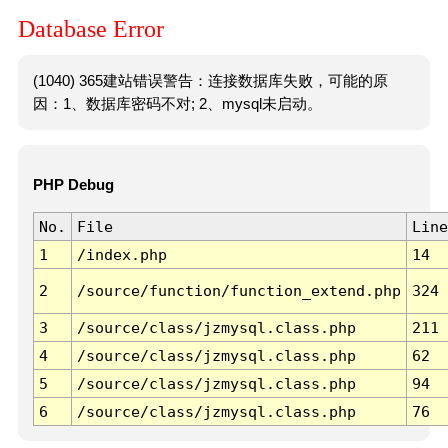
Database Error
(1040) 365建站错误警告：连接数据库失败，可能的原
因：1、数据库密码不对; 2、mysql未启动。
PHP Debug
No.
File
Line
1
/index.php
14
2
/source/function/function_extend.php
324
3
/source/class/jzmysql.class.php
211
4
/source/class/jzmysql.class.php
62
5
/source/class/jzmysql.class.php
94
6
/source/class/jzmysql.class.php
76