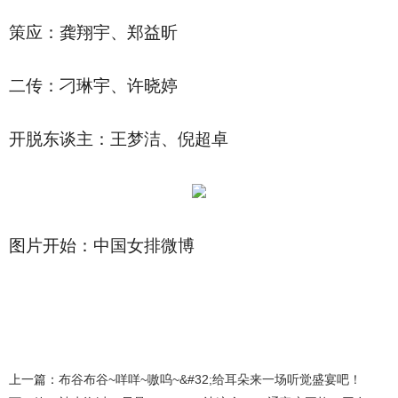
策应：龚翔宇、郑益昕
二传：刁琳宇、许晓婷
开脱东谈主：王梦洁、倪超卓
图片开始：中国女排微博
上一篇：
布谷布谷~咩咩~嗷呜~&#32;给耳朵来一场听觉盛宴吧！