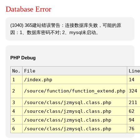
Database Error
(1040) 365建站错误警告：连接数据库失败，可能的原
因：1、数据库密码不对; 2、mysql未启动。
PHP Debug
No.
File
Line
1
/index.php
14
2
/source/function/function_extend.php
324
3
/source/class/jzmysql.class.php
211
4
/source/class/jzmysql.class.php
62
5
/source/class/jzmysql.class.php
94
6
/source/class/jzmysql.class.php
76